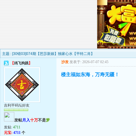
主题 :
[30错03]074期【芭莎新娘】独家心水【平特二肖】
沙发
发表于: 2026-07-07 02:45
【
鸡飞狗跳
】
楼主福如东海，万寿无疆！
吉利平码坛好友
发帖
月入
十万
不是
梦
发贴:
4711
元宝:
4711
个