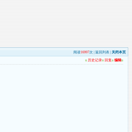
阅读
16997
次 |
返回列表
|
关闭本页
u
历史记录
u
回复
u
编辑
u