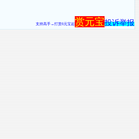
赏元宝
投诉举报
支持高手→打赏6元宝起