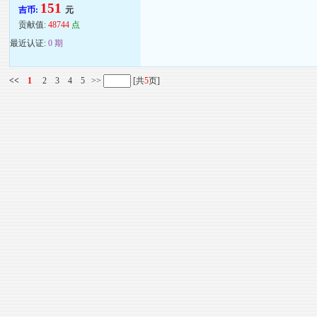
151
吉币:
元
贡献值:
48744
点
最近认证:
0 期
<<
1
2
3
4
5
>>
[共
5
页]