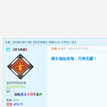
主题 :
[30错03]074期【芭莎新娘】独家心水【平特二肖】
沙发
发表于: 2026-07-07 02:45
【
鸡飞狗跳
】
楼主福如东海，万寿无疆！
吉利平码坛好友
发帖
月入
十万
不是
梦
发贴:
4711
元宝:
4711
个