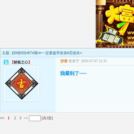
主题 :
[00错00]≮074期≯=一定要趁早发表#②连肖=
沙发
发表于: 2026-07-07 22:35
【
豺狐之心
】
我晕到了~~~
<<
1
2
3
>>
[共
3
页]