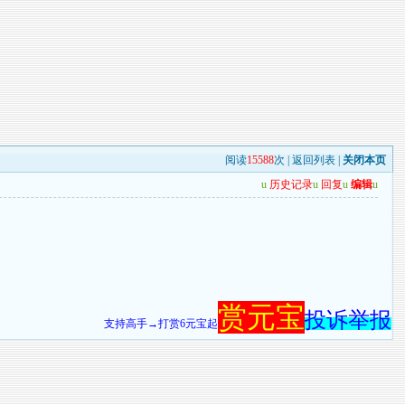
阅读
15588
次 |
返回列表
|
关闭本页
u
历史记录
u
回复
u
编辑
u
赏元宝
投诉举报
支持高手→打赏6元宝起