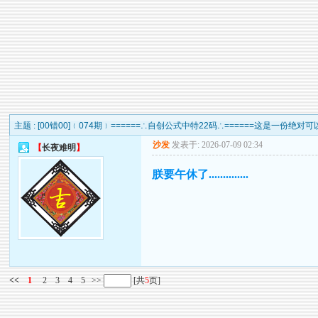
主题 :
[00错00]﹛074期﹜======∴自创公式中特22码∴======这是一份绝对可
沙发
发表于: 2026-07-09 02:34
【
长夜难明
】
朕要午休了..............
<<
1
2
3
4
5
>>
[共
5
页]