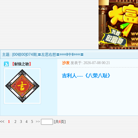
主题 :
[00错00]074期;〓左思右想〓¤¤¤Ⅱ中Ⅱ¤¤¤〓
沙发
发表于: 2026-07-08 00:21
【
豺狼之吻
】
吉利人----《八荣八耻》
<<
1
2
3
4
5
>>
[共
6
页]