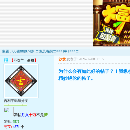
主题 :
[00错00]074期;〓左思右想〓¤¤¤Ⅱ中Ⅱ¤¤¤〓
沙发
发表于: 2026-07-08 03:15
【
不吃羊一身膻
】
为什么会有如此好的帖子？！我纵
精妙绝伦的帖子。
吉利平码坛好友
发帖
月入
十万
不是
梦
发贴:
4871
元宝:
4871
个