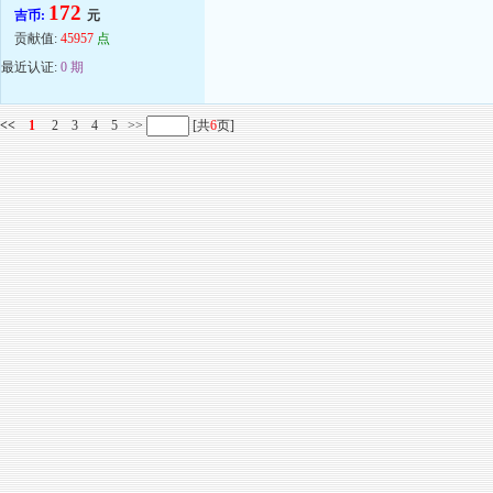
172
吉币:
元
贡献值:
45957
点
最近认证:
0 期
<<
1
2
3
4
5
>>
[共
6
页]