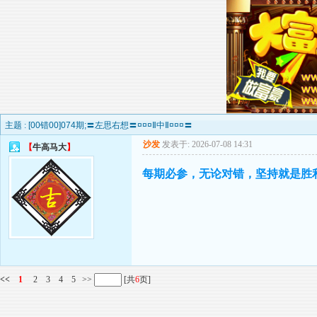
主题 :
[00错00]074期;〓左思右想〓¤¤¤Ⅱ中Ⅱ¤¤¤〓
沙发
发表于: 2026-07-08 14:31
【
牛高马大
】
每期必参，无论对错，坚持就是胜
<<
1
2
3
4
5
>>
[共
6
页]