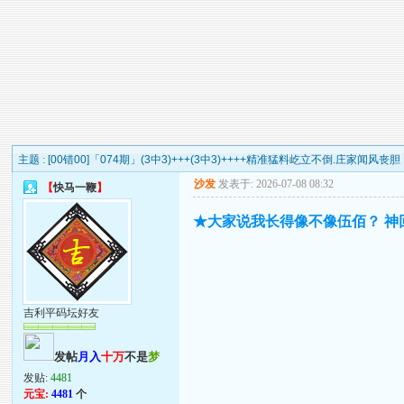
主题 :
[00错00]「074期」(3中3)+++(3中3)++++精准猛料屹立不倒.庄家闻风丧胆
沙发
发表于: 2026-07-08 08:32
【
快马一鞭
】
★大家说我长得像不像伍佰？ 神
吉利平码坛好友
发帖
月入
十万
不是
梦
发贴:
4481
元宝:
4481
个