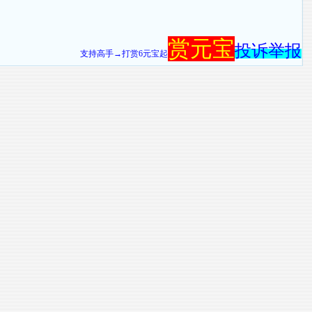
赏元宝
投诉举报
支持高手→打赏6元宝起