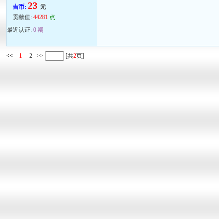
23
吉币:
元
贡献值:
44281
点
最近认证:
0 期
<<
1
2
>>
[共
2
页]