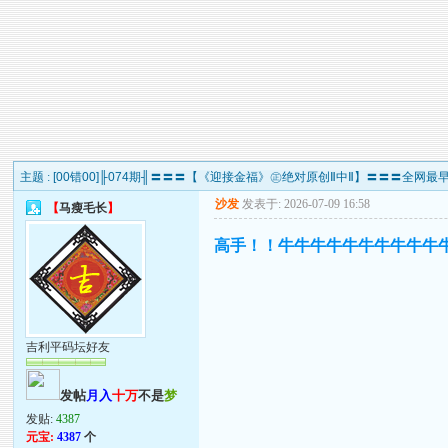
主题 :
[00错00]╟074期╢〓〓〓【《迎接金福》㊣绝对原创Ⅱ中Ⅱ】〓〓〓全网
沙发
发表于: 2026-07-09 16:58
【
马瘦毛长
】
高手！！牛牛牛牛牛牛牛牛牛牛牛牛牛
吉利平码坛好友
发帖
月入
十万
不是
梦
发贴:
4387
元宝:
4387
个