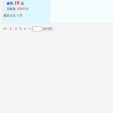
19
吉币:
元
贡献值:
45419
点
最近认证:
0 期
<<
1
2
3
4
>>
[共
4
页]