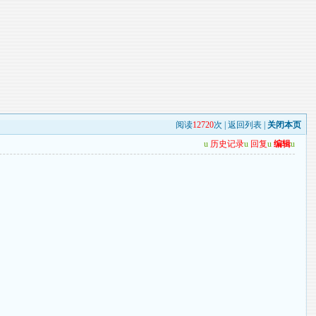
阅读
12720
次 |
返回列表
|
关闭本页
u
历史记录
u
回复
u
编辑
u