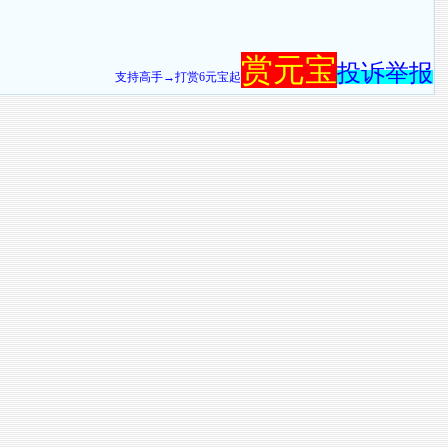
赏元宝
投诉举报
支持高手→打赏6元宝起