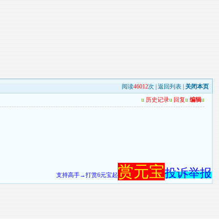
阅读
46012
次 |
返回列表
|
关闭本页
u
历史记录
u
回复
u
编辑
u
赏元宝
投诉举报
支持高手→打赏6元宝起