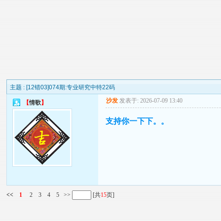
主题 :
[12错03]074期:专业研究中特22码
沙发
发表于: 2026-07-09 13:40
【
情歌
】
支持你一下下。。
<<
1
2
3
4
5
>>
[共
15
页]