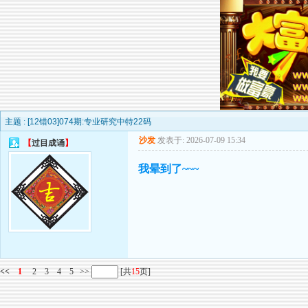
主题 :
[12错03]074期:专业研究中特22码
沙发
发表于: 2026-07-09 15:34
【
过目成诵
】
我晕到了~~~
<<
1
2
3
4
5
>>
[共
15
页]