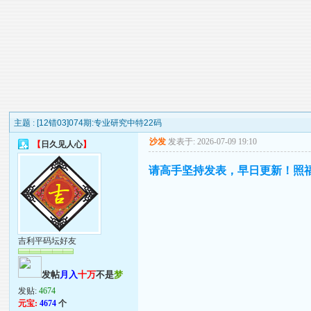
主题 :
[12错03]074期:专业研究中特22码
沙发
发表于: 2026-07-09 19:10
【
日久见人心
】
请高手坚持发表，早日更新！照福
吉利平码坛好友
发帖
月入
十万
不是
梦
发贴:
4674
元宝:
4674
个