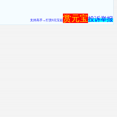
赏元宝
投诉举报
支持高手→打赏6元宝起