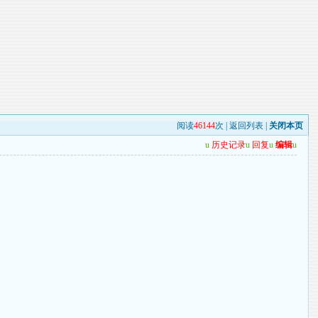
阅读
46144
次 |
返回列表
|
关闭本页
u
历史记录
u
回复
u
编辑
u