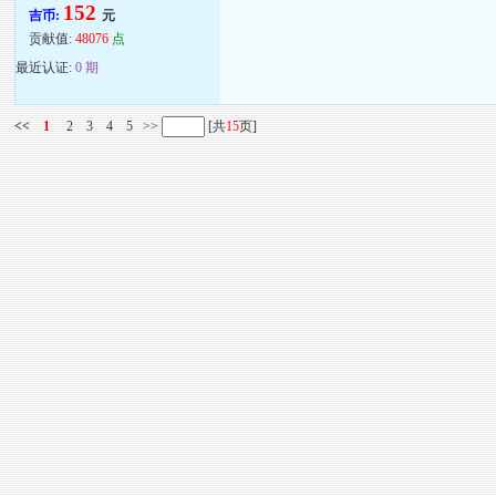
152
吉币:
元
贡献值:
48076
点
最近认证:
0 期
<<
1
2
3
4
5
>>
[共
15
页]