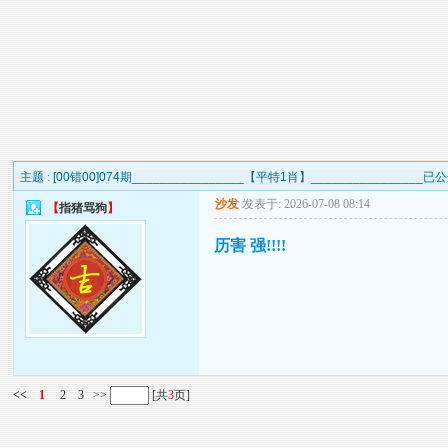
主题 :
[00错00]074期________________【平特1肖】_______________
沙发
发表于: 2026-07-08 08:14
【
指猪骂狗
】
历害 强!!!!
<<
1
2
3
>>
[共
3
页]