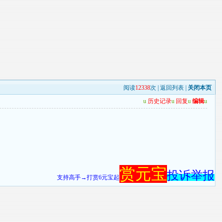
阅读
12338
次 |
返回列表
|
关闭本页
u
历史记录
u
回复
u
编辑
u
赏元宝
投诉举报
支持高手→打赏6元宝起