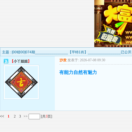
主题 :
[00错00]074期________________【平特1肖】________________已
沙发
发表于: 2026-07-08 09:30
【
小丫姐姐
】
有能力自然有魅力
<<
1
2
3
>>
[共
3
页]