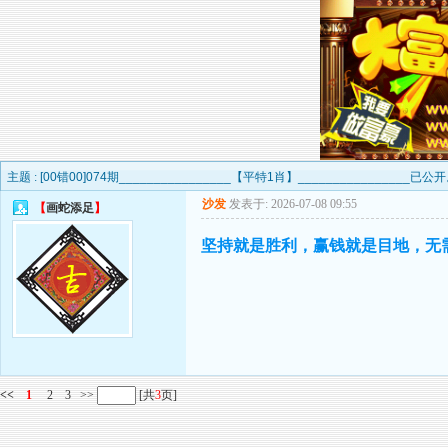
主题 :
[00错00]074期________________【平特1肖】________________已
沙发
发表于: 2026-07-08 09:55
【
画蛇添足
】
坚持就是胜利，赢钱就是目地，无
<<
1
2
3
>>
[共
3
页]