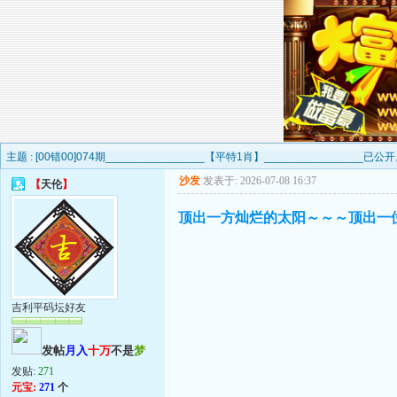
主题 :
[00错00]074期________________【平特1肖】________________已
沙发
发表于: 2026-07-08 16:37
【
天伦
】
顶出一方灿烂的太阳～～～顶出一
吉利平码坛好友
发帖
月入
十万
不是
梦
发贴:
271
元宝:
271
个