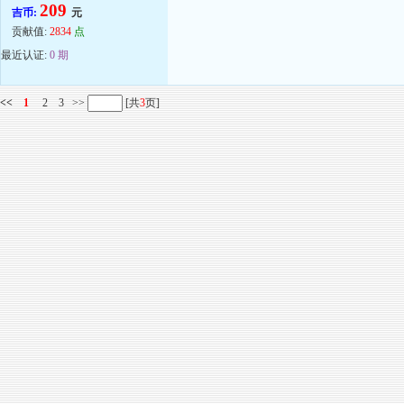
209
吉币:
元
贡献值:
2834
点
最近认证:
0 期
<<
1
2
3
>>
[共
3
页]