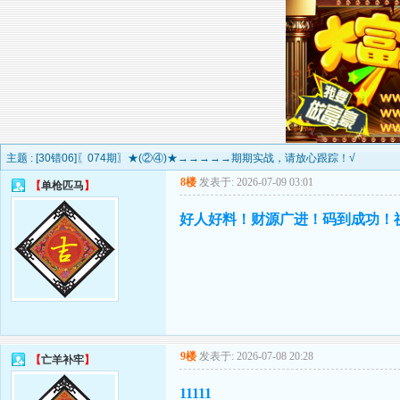
主题 :
[30错06]〖074期〗★(②④)★→→→→→期期实战，请放心跟踪！√
8楼
发表于: 2026-07-09 03:01
【
单枪匹马
】
好人好料！财源广进！码到成功！祝
9楼
发表于: 2026-07-08 20:28
【
亡羊补牢
】
11111