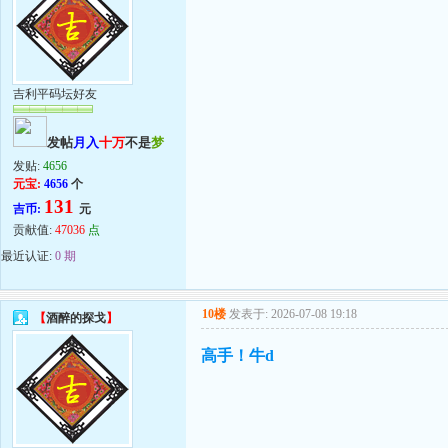
吉利平码坛好友
发帖
月入
十万
不是
梦
发贴:
4656
元宝:
4656
个
131
吉币:
元
贡献值:
47036
点
最近认证:
0 期
10楼
发表于: 2026-07-08 19:18
【
酒醉的探戈
】
高手！牛d