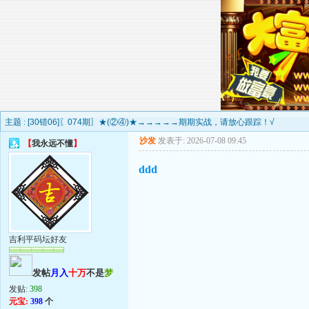
主题 :
[30错06]〖074期〗★(②④)★→→→→→期期实战，请放心跟踪！√
沙发
发表于: 2026-07-08 09:45
【
我永远不懂
】
ddd
吉利平码坛好友
发帖
月入
十万
不是
梦
发贴:
398
元宝:
398
个