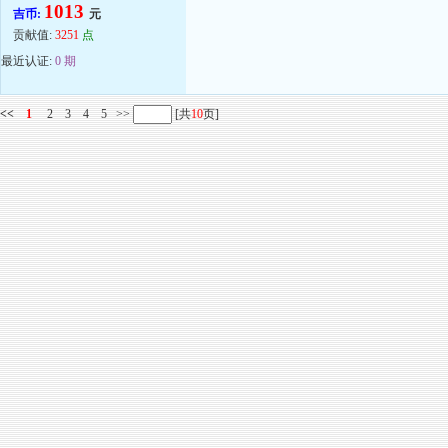
1013
吉币:
元
贡献值:
3251
点
最近认证:
0 期
<<
1
2
3
4
5
>>
[共
10
页]