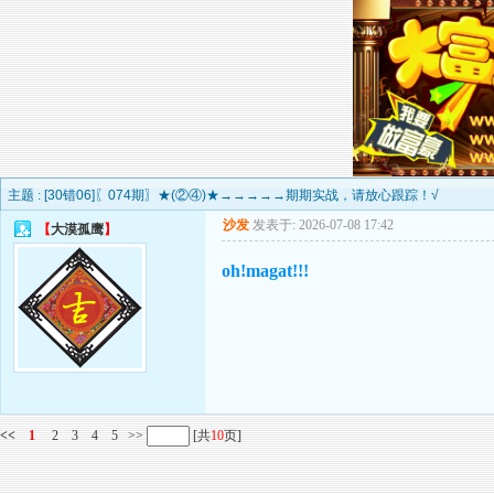
主题 :
[30错06]〖074期〗★(②④)★→→→→→期期实战，请放心跟踪！√
沙发
发表于: 2026-07-08 17:42
【
大漠孤鹰
】
oh!magat!!!
<<
1
2
3
4
5
>>
[共
10
页]