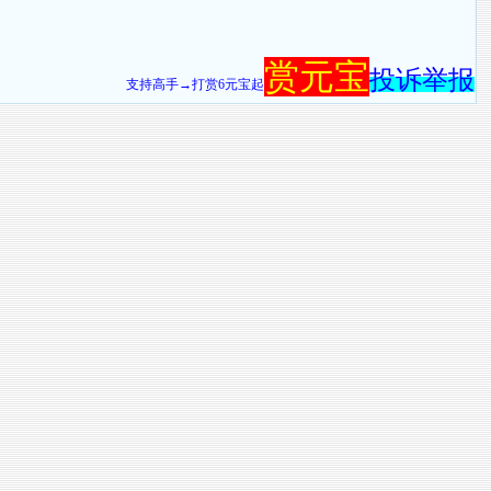
赏元宝
投诉举报
支持高手→打赏6元宝起