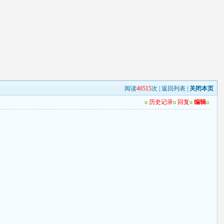
阅读
40515
次 |
返回列表
|
关闭本页
u
历史记录
u
回复
u
编辑
u