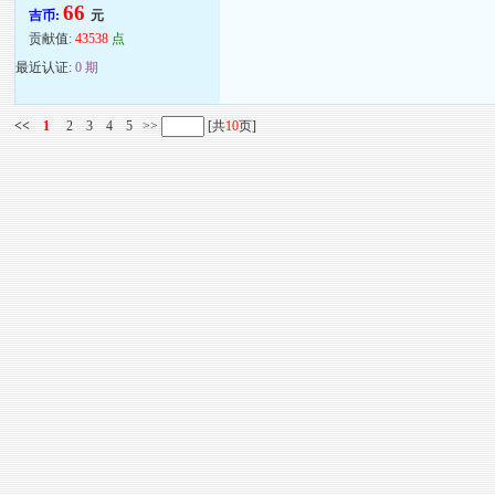
66
吉币:
元
贡献值:
43538
点
最近认证:
0 期
<<
1
2
3
4
5
>>
[共
10
页]