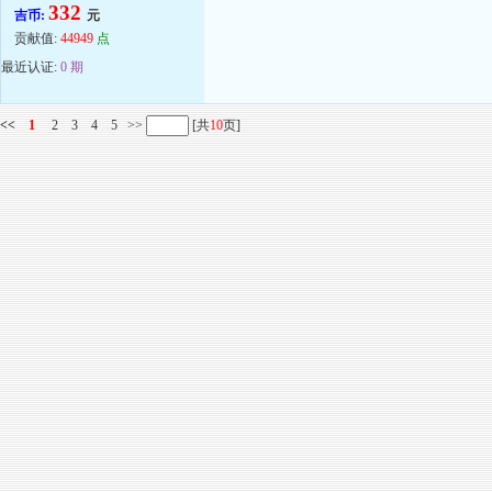
332
吉币:
元
贡献值:
44949
点
最近认证:
0 期
<<
1
2
3
4
5
>>
[共
10
页]