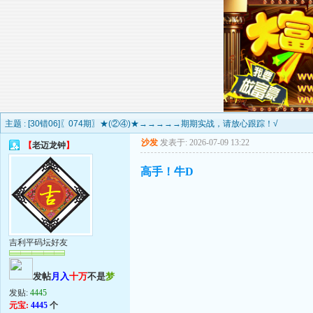
主题 :
[30错06]〖074期〗★(②④)★→→→→→期期实战，请放心跟踪！√
沙发
发表于: 2026-07-09 13:22
【
老迈龙钟
】
高手！牛D
吉利平码坛好友
发帖
月入
十万
不是
梦
发贴:
4445
元宝:
4445
个