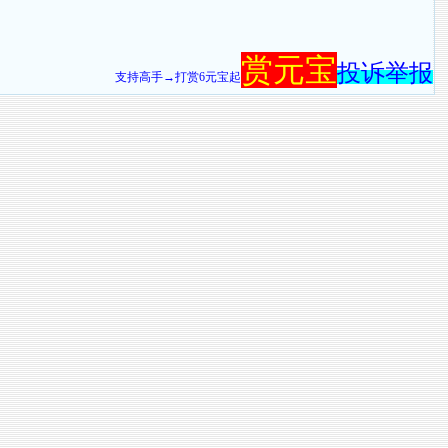
赏元宝
投诉举报
支持高手→打赏6元宝起