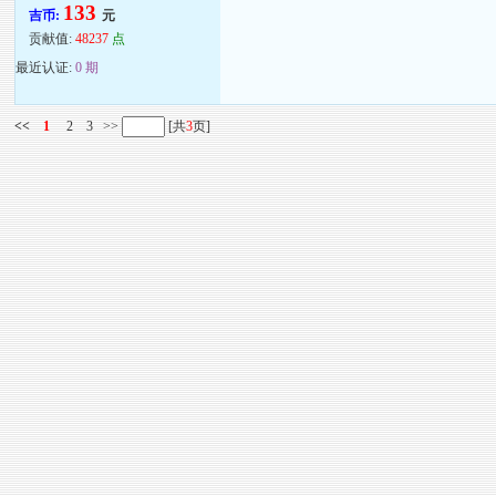
133
吉币:
元
贡献值:
48237
点
最近认证:
0 期
<<
1
2
3
>>
[共
3
页]