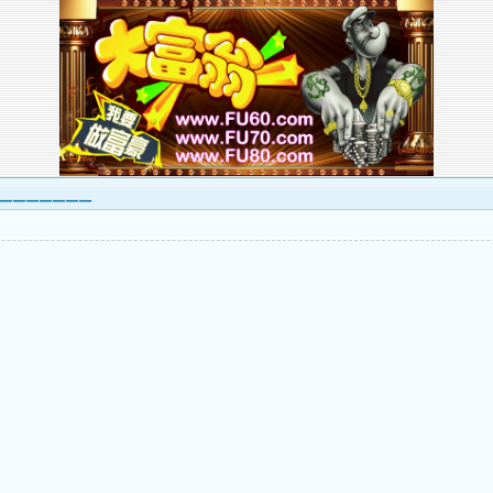
▁▁▁▁▁▁▁▁▁