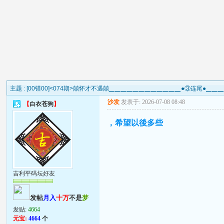
主题 :
[00错00]<074期>囍怀才不遇囍▁▁▁▁▁▁▁▁▁▁▁▁●③连尾●▁
沙发
发表于: 2026-07-08 08:48
【
白衣苍狗
】
，希望以後多些
吉利平码坛好友
发帖
月入
十万
不是
梦
发贴:
4664
元宝:
4664
个