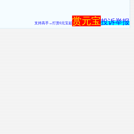
赏元宝
投诉举报
支持高手→打赏6元宝起