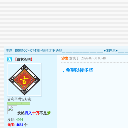
主题 :
[00错00]<074期>囍怀才不遇囍▁▁▁▁▁▁▁▁▁▁▁▁●③连尾●▁
沙发
发表于: 2026-07-08 08:48
【
白衣苍狗
】
，希望以後多些
吉利平码坛好友
发帖
月入
十万
不是
梦
发贴:
4664
元宝:
4664
个