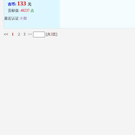
133
吉币:
元
贡献值:
48237
点
最近认证:
0 期
<<
1
2
3
>>
[共
3
页]