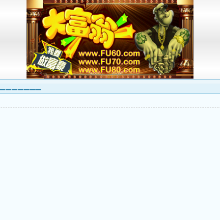
▁▁▁▁▁▁▁▁▁