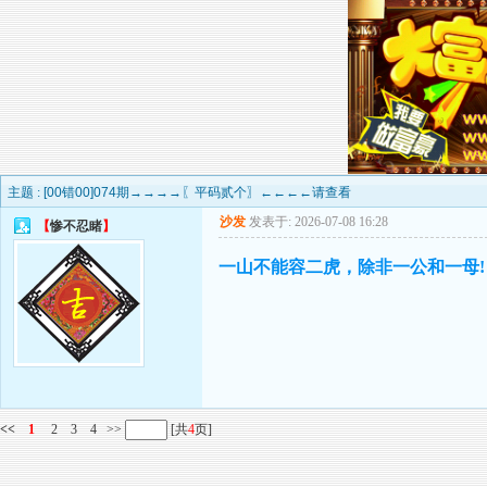
主题 :
[00错00]074期→→→→〖平码贰个〗←←←←请查看
沙发
发表于: 2026-07-08 16:28
【
惨不忍睹
】
一山不能容二虎，除非一公和一母!
<<
1
2
3
4
>>
[共
4
页]