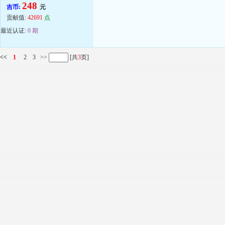
248
吉币:
元
贡献值:
42691
点
最近认证:
0 期
<<
1
2
3
>>
[共
3
页]