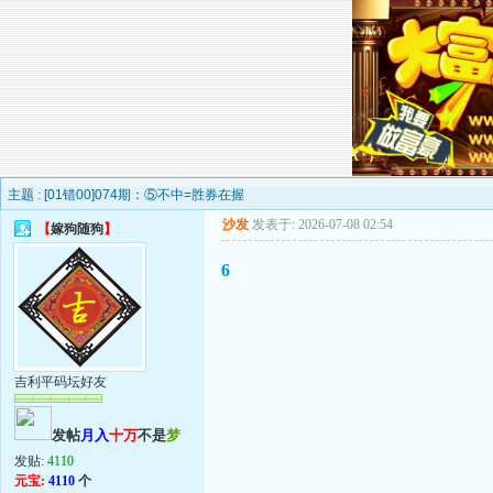
主题 :
[01错00]074期：⑤不中=胜券在握
沙发
发表于: 2026-07-08 02:54
【
嫁狗随狗
】
6
吉利平码坛好友
发帖
月入
十万
不是
梦
发贴:
4110
元宝:
4110
个