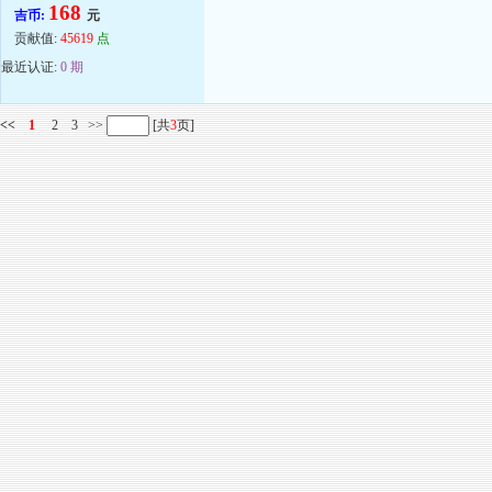
168
吉币:
元
贡献值:
45619
点
最近认证:
0 期
<<
1
2
3
>>
[共
3
页]