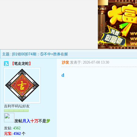
主题 :
[01错00]074期：⑤不中=胜券在握
沙发
发表于: 2026-07-08 13:30
【
笔走龙蛇
】
d
吉利平码坛好友
发帖
月入
十万
不是
梦
发贴:
4562
元宝:
4562
个