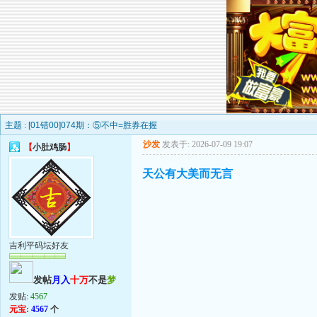
主题 :
[01错00]074期：⑤不中=胜券在握
沙发
发表于: 2026-07-09 19:07
【
小肚鸡肠
】
天公有大美而无言
吉利平码坛好友
发帖
月入
十万
不是
梦
发贴:
4567
元宝:
4567
个