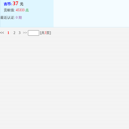
37
吉币:
元
贡献值:
45333
点
最近认证:
0 期
<<
1
2
3
>>
[共
3
页]