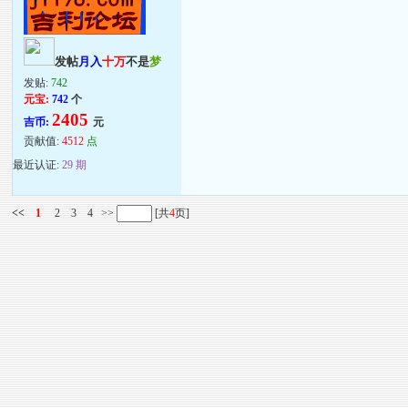
发帖
月入
十万
不是
梦
发贴:
742
元宝:
742
个
2405
吉币:
元
贡献值:
4512
点
最近认证:
29 期
<<
1
2
3
4
>>
[共
4
页]