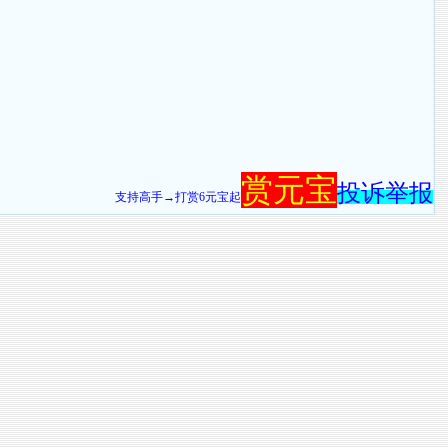
赏元宝
投诉举报
支持高手→打赏6元宝起