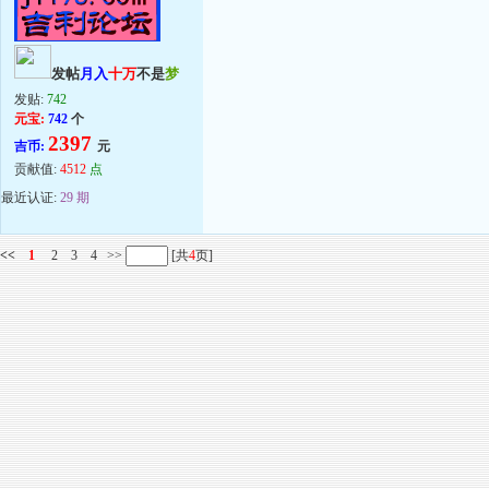
发帖
月入
十万
不是
梦
发贴:
742
元宝:
742
个
2397
吉币:
元
贡献值:
4512
点
最近认证:
29 期
<<
1
2
3
4
>>
[共
4
页]