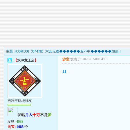
主题 :
[00错00]《074期》六合无敌◆◆◆◆◆◆五不中◆◆◆◆◆◆加油！
沙发
发表于: 2026-07-09 04:15
【
水冲龙王庙
】
11
吉利平码坛好友
发帖
月入
十万
不是
梦
发贴:
4088
元宝:
4088
个