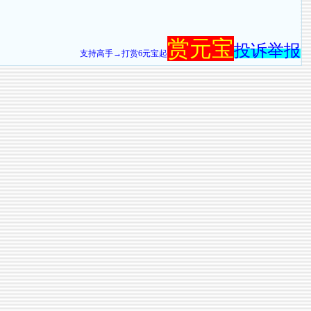
赏元宝
投诉举报
支持高手→打赏6元宝起