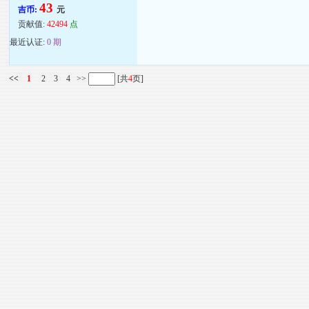
43
吉币:
元
贡献值:
42494
点
最近认证:
0 期
<<
1
2
3
4
>>
[共
4
页]