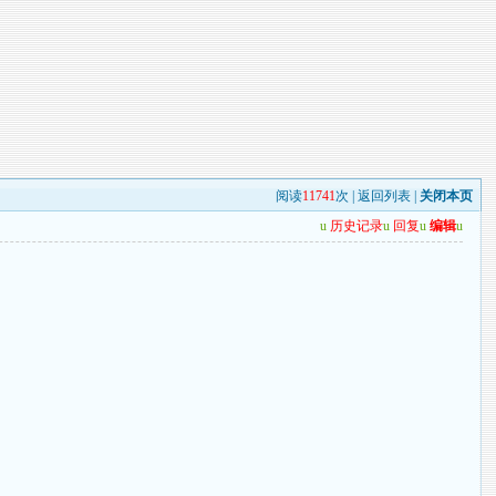
阅读
11741
次 |
返回列表
|
关闭本页
u
历史记录
u
回复
u
编辑
u