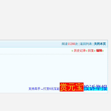
阅读
11266
次 |
返回列表
|
关闭本页
u
历史记录
u
回复
u
编辑
u
赏元宝
投诉举报
支持高手→打赏6元宝起