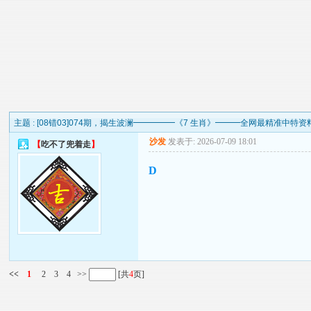
主题 :
[08错03]074期，揭生波澜━━━━━《7 生肖》━━━全网最精准中特
沙发
发表于: 2026-07-09 18:01
【
吃不了兜着走
】
D
<<
1
2
3
4
>>
[共
4
页]