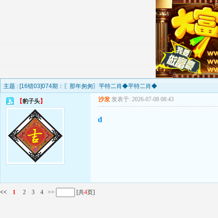
主题 :
[16错03]074期：〖那年匆匆〗平特二肖◆平特二肖◆
沙发
发表于: 2026-07-08 08:43
【
豹子头
】
d
<<
1
2
3
4
>>
[共
4
页]