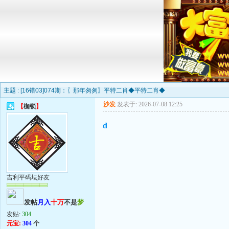
主题 :
[16错03]074期：〖那年匆匆〗平特二肖◆平特二肖◆
沙发
发表于: 2026-07-08 12:25
【
枷锁
】
d
吉利平码坛好友
发帖
月入
十万
不是
梦
发贴:
304
元宝:
304
个