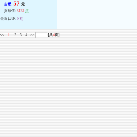
57
吉币:
元
贡献值:
3125
点
最近认证:
0 期
<<
1
2
3
4
>>
[共
4
页]