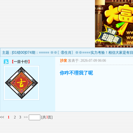
主题 :
[01错00]074期：===== ※※〖⑧生肖〗※※====实力考验！相信大家是有
沙发
发表于: 2026-07-09 06:06
【
一目十行
】
你咋不理我了呢
<<
1
2
3
>>
[共
3
页]