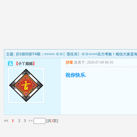
主题 :
[01错00]074期：===== ※※〖⑧生肖〗※※====实力考验！相信大家是
沙发
发表于: 2026-07-09 06:16
【
小丫姐姐
】
祝你快乐.
<<
1
2
3
>>
[共
3
页]