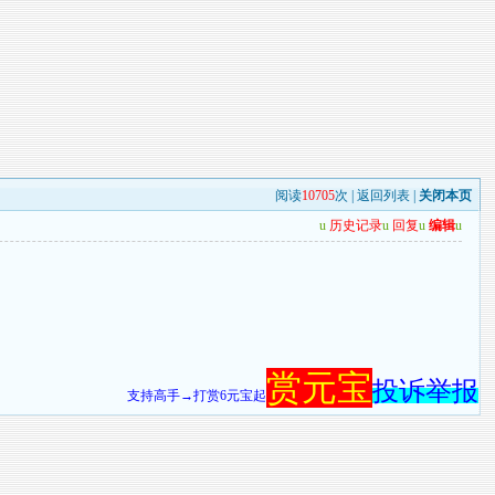
阅读
10705
次 |
返回列表
|
关闭本页
u
历史记录
u
回复
u
编辑
u
赏元宝
投诉举报
支持高手→打赏6元宝起