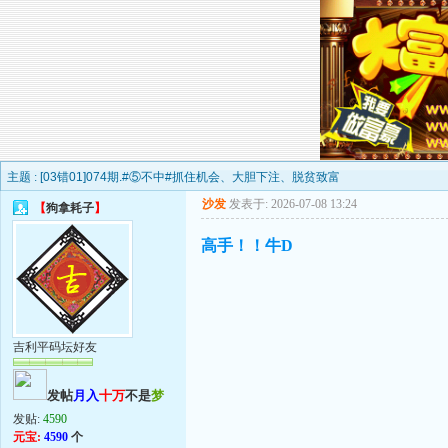
主题 :
[03错01]074期.#⑤不中#抓住机会、大胆下注、脱贫致富
沙发
发表于: 2026-07-08 13:24
【
狗拿耗子
】
高手！！牛D
吉利平码坛好友
发帖
月入
十万
不是
梦
发贴:
4590
元宝:
4590
个