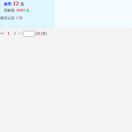
12
吉币:
元
贡献值:
46683
点
最近认证:
0 期
<<
1
2
>>
[共
2
页]