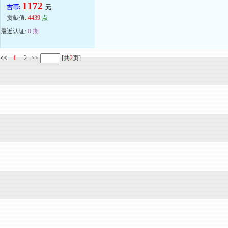
1172
吉币:
元
贡献值:
4439
点
最近认证:
0 期
<<
1
2
>>
[共
2
页]