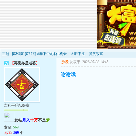
主题 :
[03错01]074期.#⑤不中#抓住机会、大胆下注、脱贫致富
沙发
发表于: 2026-07-08 14:45
【
再见亦是老婆
】
谢谢哦
吉利平码坛好友
发帖
月入
十万
不是
梦
发贴:
569
元宝:
569
个