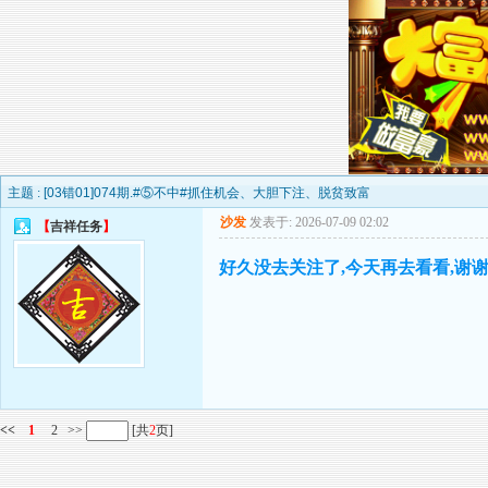
主题 :
[03错01]074期.#⑤不中#抓住机会、大胆下注、脱贫致富
沙发
发表于: 2026-07-09 02:02
【
吉祥任务
】
好久没去关注了,今天再去看看,谢谢
<<
1
2
>>
[共
2
页]