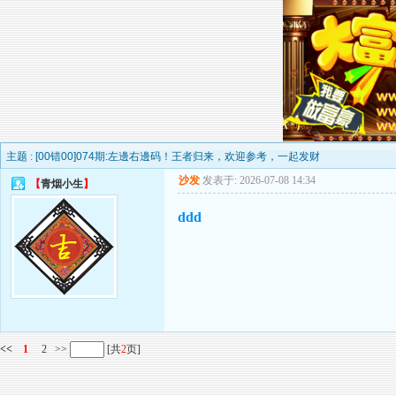
主题 :
[00错00]074期:左邊右邊码！王者归来，欢迎参考，一起发财
沙发
发表于: 2026-07-08 14:34
【
青烟小生
】
ddd
<<
1
2
>>
[共
2
页]