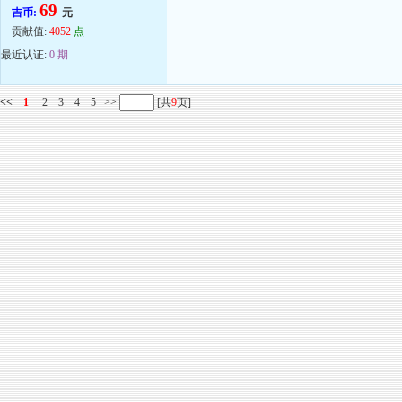
69
吉币:
元
贡献值:
4052
点
最近认证:
0 期
<<
1
2
3
4
5
>>
[共
9
页]