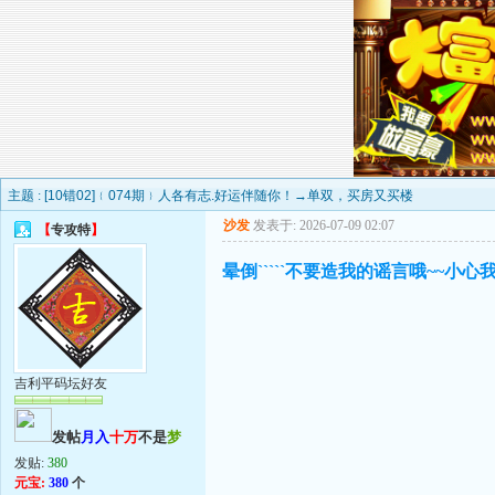
主题 :
[10错02]﹛074期﹜人各有志.好运伴随你！→单双，买房又买楼
沙发
发表于: 2026-07-09 02:07
【
专攻特
】
晕倒`````不要造我的谣言哦~~小心我
吉利平码坛好友
发帖
月入
十万
不是
梦
发贴:
380
元宝:
380
个