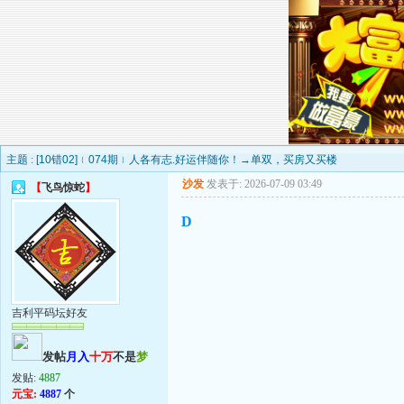
主题 :
[10错02]﹛074期﹜人各有志.好运伴随你！→单双，买房又买楼
沙发
发表于: 2026-07-09 03:49
【
飞鸟惊蛇
】
D
吉利平码坛好友
发帖
月入
十万
不是
梦
发贴:
4887
元宝:
4887
个