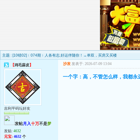
主题 :
[10错02]﹛074期﹜人各有志.好运伴随你！→单双，买房又买楼
沙发
发表于: 2026-07-09 13:04
【
鸡毛蒜皮
】
一个字：高，不管怎么样，我都永
吉利平码坛好友
发帖
月入
十万
不是
梦
发贴:
4632
元宝:
4632
个