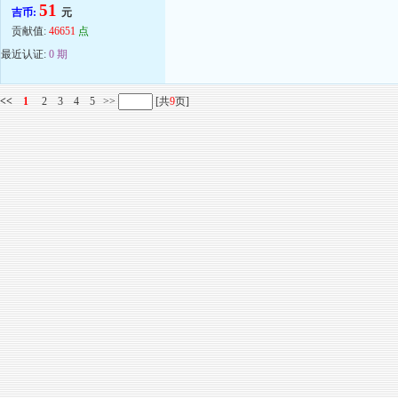
51
吉币:
元
贡献值:
46651
点
最近认证:
0 期
<<
1
2
3
4
5
>>
[共
9
页]