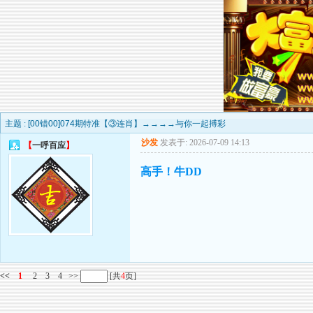
主题 :
[00错00]074期特准【③连肖】→→→→与你一起搏彩
沙发
发表于: 2026-07-09 14:13
【
一呼百应
】
高手！牛DD
<<
1
2
3
4
>>
[共
4
页]