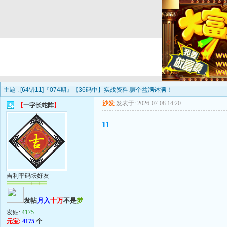
主题 :
[64错11]『074期』【36码中】实战资料.赚个盆满钵满！
沙发
发表于: 2026-07-08 14:20
【
一字长蛇阵
】
11
吉利平码坛好友
发帖
月入
十万
不是
梦
发贴:
4175
元宝:
4175
个