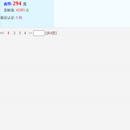
294
吉币:
元
贡献值:
43293
点
最近认证:
0 期
<<
1
2
3
4
>>
[共
4
页]