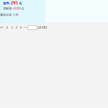
295
吉币:
元
贡献值:
43293
点
最近认证:
0 期
<<
1
2
3
4
>>
[共
4
页]