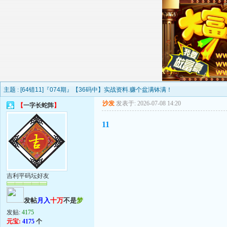
主题 :
[64错11]『074期』【36码中】实战资料.赚个盆满钵满！
沙发
发表于: 2026-07-08 14:20
【
一字长蛇阵
】
11
吉利平码坛好友
发帖
月入
十万
不是
梦
发贴:
4175
元宝:
4175
个