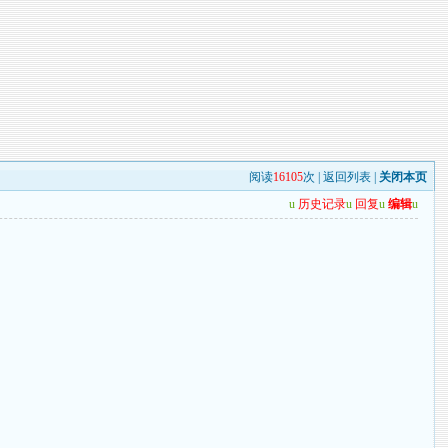
阅读
16105
次 |
返回列表
|
关闭本页
u
历史记录
u
回复
u
编辑
u