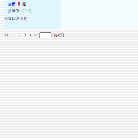
0
吉币:
元
贡献值:
120
点
最近认证:
0 期
<<
1
2
3
4
>>
[共
4
页]