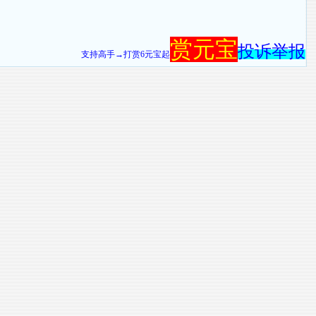
赏元宝
投诉举报
支持高手→打赏6元宝起