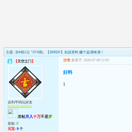
主题 :
[64错11]『074期』【36码中】实战资料.赚个盆满钵满！
沙发
发表于: 2026-07-09 12:05
【
天空之门
】
好料
1
吉利平码坛好友
发帖
月入
十万
不是
梦
发贴:
0
元宝:
0
个