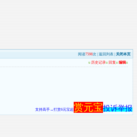
阅读
7598
次 |
返回列表
|
关闭本页
u
历史记录
u
回复
u
编辑
u
赏元宝
投诉举报
支持高手→打赏6元宝起