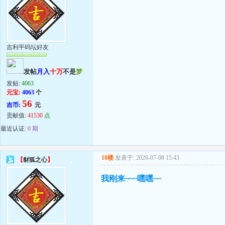
吉利平码坛好友
发帖
月入
十万
不是
梦
发贴:
4063
元宝:
4063
个
56
吉币:
元
贡献值:
41530
点
最近认证:
0 期
18楼
发表于: 2026-07-08 15:43
【
豺狐之心
】
我刚来~~~嘿嘿~~