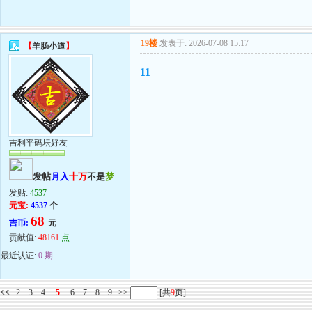
19楼
发表于: 2026-07-08 15:17
【
羊肠小道
】
11
吉利平码坛好友
发帖
月入
十万
不是
梦
发贴:
4537
元宝:
4537
个
68
吉币:
元
贡献值:
48161
点
最近认证:
0 期
<<
2
3
4
5
6
7
8
9
>>
[共
9
页]