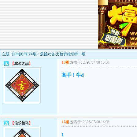
主题 :
[13错03]074期：震撼六合-力挫群雄平特一尾
16楼
发表于: 2026-07-08 16:50
【
成名之品
】
高手！牛d
17楼
发表于: 2026-07-08 16:08
【
伯乐相马
】
1