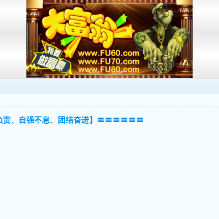
负责、自强不息、团结奋进】〓〓〓〓〓〓