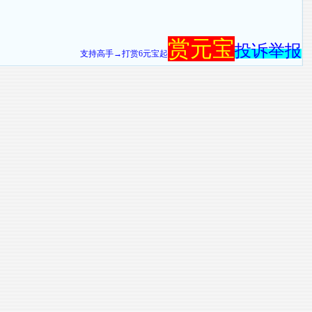
赏元宝
投诉举报
支持高手→打赏6元宝起