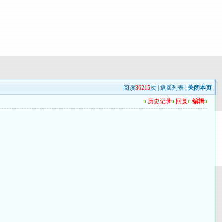
阅读
36215
次 |
返回列表
|
关闭本页
u
历史记录
u
回复
u
编辑
u