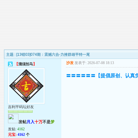
主题 :
[13错03]074期：震撼六合-力挫群雄平特一尾
沙发
发表于: 2026-07-08 18:13
【
溜须拍马
】
〓〓〓〓〓〓【提倡原创、认真
吉利平码坛好友
发帖
月入
十万
不是
梦
发贴:
4162
元宝:
4162
个