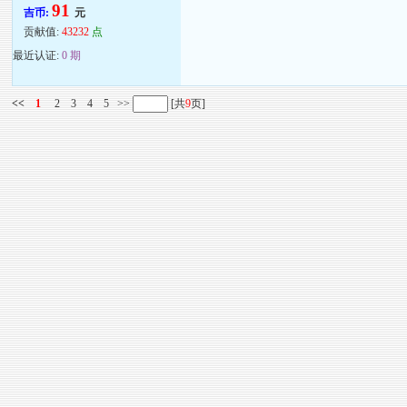
91
吉币:
元
贡献值:
43232
点
最近认证:
0 期
<<
1
2
3
4
5
>>
[共
9
页]