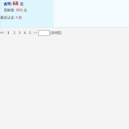
68
吉币:
元
贡献值:
1031
点
最近认证:
0 期
<<
1
2
3
4
5
>>
[共
9
页]