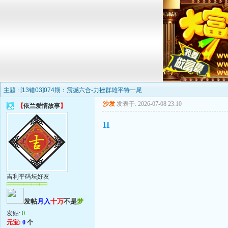
主题 :
[13错03]074期：震撼六合-力挫群雄平特一尾
沙发
发表于: 2026-07-08 23:10
【
依兰爱情故事
】
11
吉利平码坛好友
发帖
月入
十万
不是
梦
发贴:
0
元宝:
0
个